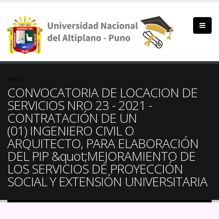
Pasar
al
contenido
principal
Sobrescribir
INICIO
CONVOCATORIA DE LOCACION DE
enlaces
SERVICIOS NRO 23 - 2021 -
CONTRATACIÓN DE UN
de
(01) INGENIERO CIVIL O
ayuda
ARQUITECTO, PARA ELABORACIÓN
DEL PIP &quot;MEJORAMIENTO DE
a
LOS SERVICIOS DE PROYECCIÓN
la
SOCIAL Y EXTENSIÓN UNIVERSITARIA
navegación