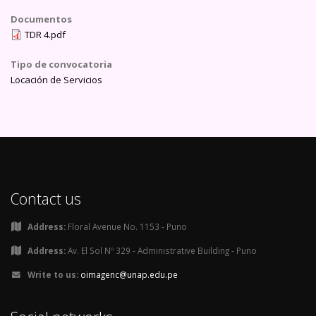
Documentos
TDR 4.pdf
Tipo de convocatoria
Locación de Servicios
Contact us
Address:
Floral Avenue No. 1153 - Puno
Address:
Av. El Sol Nº 329 - Administrative Building - Puno
Write to us:
oimagenc@unap.edu.pe