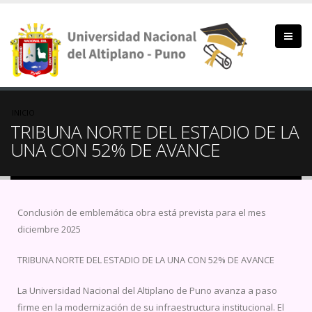
Pasar
al
contenido
principal
Sobrescribir
INICIO
TRIBUNA NORTE DEL ESTADIO DE LA
enlaces
UNA CON 52% DE AVANCE
de
ayuda
Conclusión de emblemática obra está prevista para el mes
a
diciembre 2025
la
TRIBUNA NORTE DEL ESTADIO DE LA UNA CON 52% DE AVANCE
navegación
La Universidad Nacional del Altiplano de Puno avanza a paso
firme en la modernización de su infraestructura institucional. El