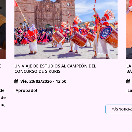
E
UN VIAJE DE ESTUDIOS AL CAMPEÓN DEL
LA
CONCURSO DE SIKURIS
BÁ
Vie, 20/03/2026 - 12:50
del
¡Aprobado!
¡L
 de
no,
MÁS NOTICIA