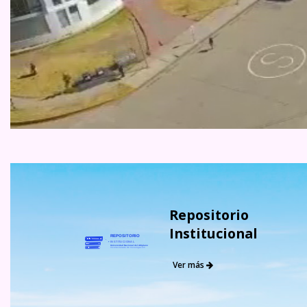
Repositorio
Institucional
REPOSITORIO
INSTITUCIONAL
Universidad Nacional del Altiplano
Vicerrectorado de Investigación
Ver más