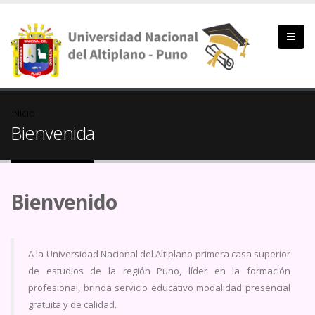
Pasar
al
contenido
principal
Sobrescribir
INICIO
Bienvenida
enlaces
de
Bienvenido
ayuda
a
la
A la Universidad Nacional del Altiplano primera casa superior
de estudios de la región Puno, líder en la formación
navegación
profesional, brinda servicio educativo modalidad presencial
gratuita y de calidad.